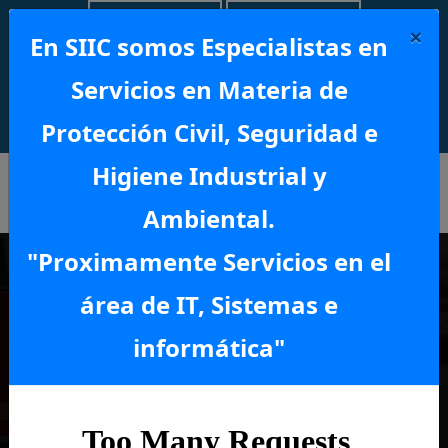
INICIAR SESIÓN
CAPACITACIÓN
×
En SIIC somos Especialistas en
Servicios en Materia de
Protección Civil, Seguridad e
Material
Higiene Industrial y
Ambiental.
"Proximamente Servicios en el
Asesoría, gestoría y capacitación
área de IT, Sistemas e
Soluciones interactivas integrales
informática"